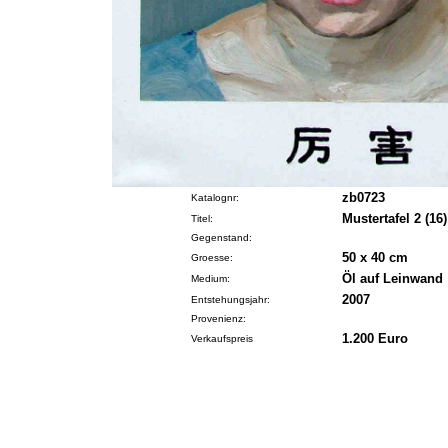
zb0723
Katalognr:
Mustertafel 2 (16)
Titel:
Gegenstand:
50 x 40 cm
Groesse:
Öl auf Leinwand
Medium:
2007
Entstehungsjahr:
Provenienz:
1.200 Euro
Verkaufspreis