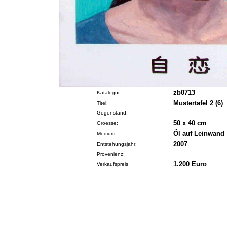
zb0713
Katalognr:
Mustertafel 2 (6)
Titel:
Gegenstand:
50 x 40 cm
Groesse:
Öl auf Leinwand
Medium:
2007
Entstehungsjahr:
Provenienz:
1.200 Euro
Verkaufspreis