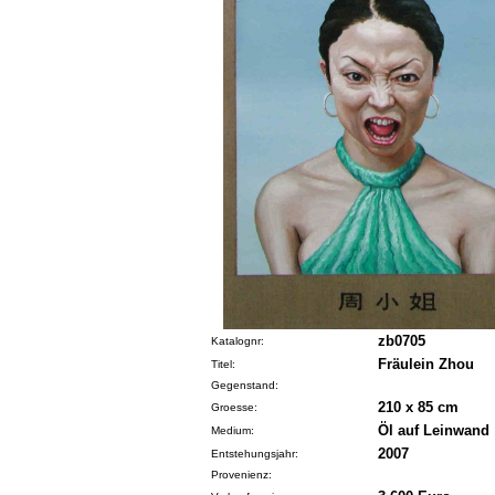
zb0705
Katalognr:
Fräulein Zhou
Titel:
Gegenstand:
210 x 85 cm
Groesse:
Öl auf Leinwand
Medium:
2007
Entstehungsjahr:
Provenienz: